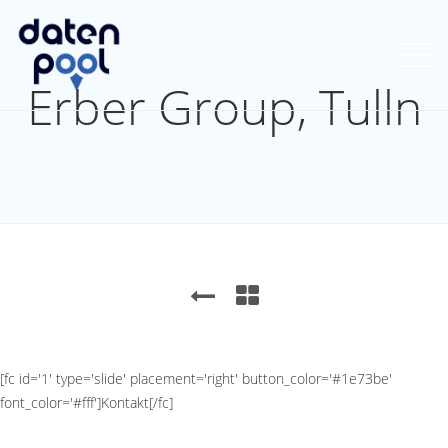
Erber Group, Tulln
[fc id='1' type='slide' placement='right' button_color='#1e73be'
font_color='#fff']Kontakt[/fc]