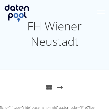
FH Wiener
Neustadt
[fc id='1' type='slide' placement='right' button_color='#1e73be'