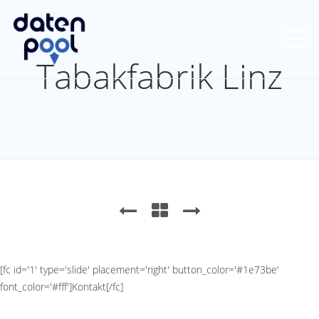
Tabakfabrik Linz
[fc id='1' type='slide' placement='right' button_color='#1e73be'
font_color='#fff']Kontakt[/fc]