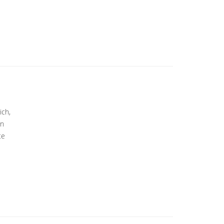
ich,
en
te