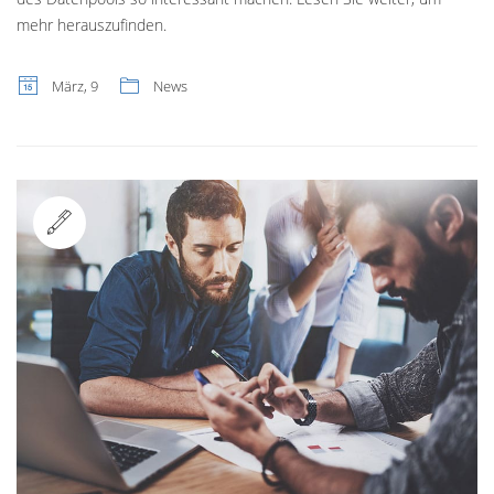
mehr herauszufinden.
März, 9
News
Standard