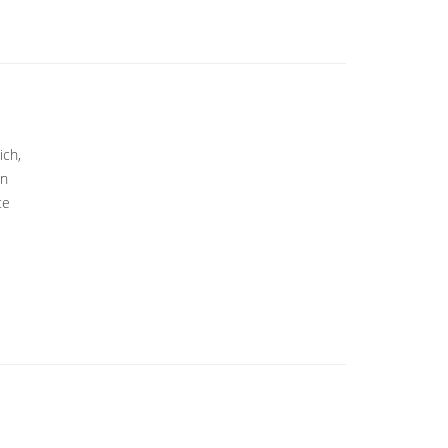
ich,
en
te